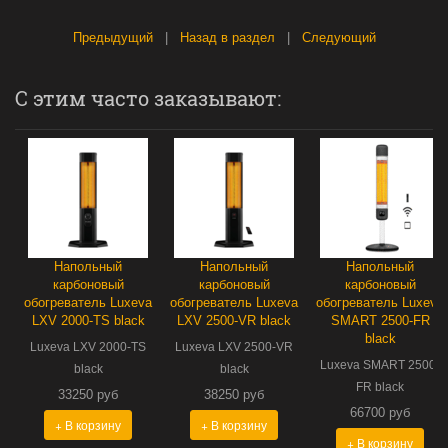
Предыдущий
|
Назад в раздел
|
Следующий
С этим часто заказывают:
Напольный
Напольный
Напольный
карбоновый
карбоновый
карбоновый
обогреватель Luxeva
обогреватель Luxeva
обогреватель Luxeva
LXV 2000-TS black
LXV 2500-VR black
SMART 2500-FR
black
Luxeva LXV 2000-TS
Luxeva LXV 2500-VR
Luxeva SMART 2500-
black
black
FR black
33250 руб
38250 руб
66700 руб
+ В корзину
+ В корзину
+ В корзину