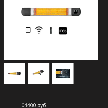
64400
руб